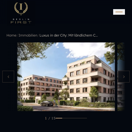
Home
/
Immobilien
/
Luxus in der City: Mit ländlichem Charme veredelt
1
/
15