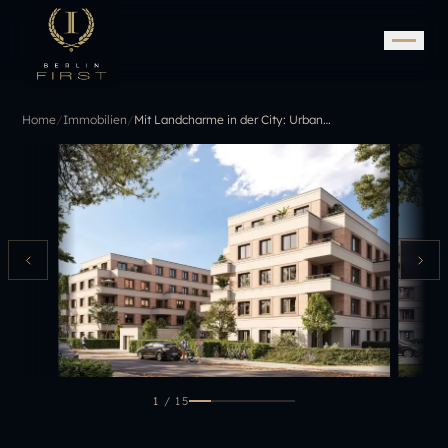
Home
/
Immobilien
/
Mit Landcharme in der City: Urbaner Luxus zum Verlieben
1
/
15