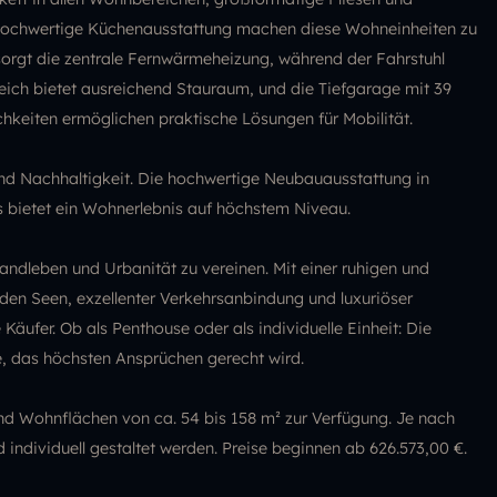
hochwertige Küchenausstattung machen diese Wohneinheiten zu
orgt die zentrale Fernwärmeheizung, während der Fahrstuhl
reich bietet ausreichend Stauraum, und die Tiefgarage mit 39
ichkeiten ermöglichen praktische Lösungen für Mobilität.
und Nachhaltigkeit. Die hochwertige Neubauausstattung in
s bietet ein Wohnerlebnis auf höchstem Niveau.
andleben und Urbanität zu vereinen. Mit einer ruhigen und
en Seen, exzellenter Verkehrsanbindung und luxuriöser
Käufer. Ob als Penthouse oder als individuelle Einheit: Die
e, das höchsten Ansprüchen gerecht wird.
nd Wohnflächen von ca. 54 bis 158 m² zur Verfügung. Je nach
ividuell gestaltet werden. Preise beginnen ab 626.573,00 €.