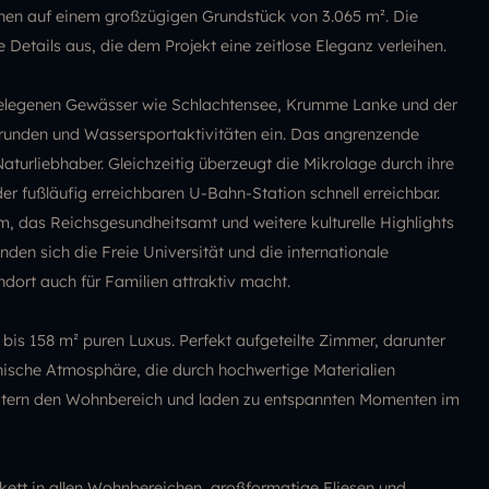
en auf einem großzügigen Grundstück von 3.065 m². Die
e Details aus, die dem Projekt eine zeitlose Eleganz verleihen.
gelegenen Gewässer wie Schlachtensee, Krumme Lanke und der
unden und Wassersportaktivitäten ein. Das angrenzende
turliebhaber. Gleichzeitig überzeugt die Mikrolage durch ihre
er fußläufig erreichbaren U-Bahn-Station schnell erreichbar.
 das Reichsgesundheitsamt und weitere kulturelle Highlights
den sich die Freie Universität und die internationale
dort auch für Familien attraktiv macht.
is 158 m² puren Luxus. Perfekt aufgeteilte Zimmer, darunter
nische Atmosphäre, die durch hochwertige Materialien
weitern den Wohnbereich und laden zu entspannten Momenten im
kett in allen Wohnbereichen, großformatige Fliesen und