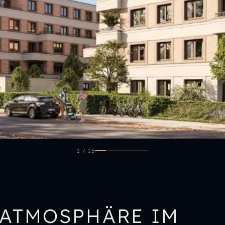
1
/
15
DATMOSPHÄRE IM