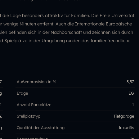
ie Lage besonders attraktiv für Familien. Die Freie Universität
ur wenige Minuten entfernt. Auch die Internationale Europäische
len befinden sich in der Nachbarschaft und zeichnen sich durch
nd Spielplätze in der Umgebung runden das familienfreundliche
7
Außenprovision in %
3,57
g
Etage
EG
1
Anzahl Parkplätze
1
€
Stellplatztyp
Tiefgarage
g
Qualität der Ausstattung
luxuriös