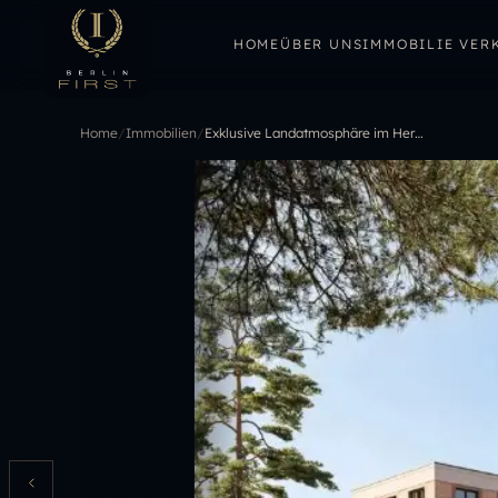
HOME
ÜBER UNS
IMMOBILIE VER
Home
/
Immobilien
/
Exklusive Landatmosphäre im Herzen der City