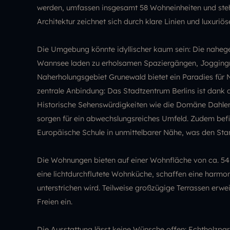
werden, umfassen insgesamt 58 Wohneinheiten und steh
Architektur zeichnet sich durch klare Linien und luxuriös
Die Umgebung könnte idyllischer kaum sein: Die nahe
Wannsee laden zu erholsamen Spaziergängen, Joggingr
Naherholungsgebiet Grunewald bietet ein Paradies für Na
zentrale Anbindung: Das Stadtzentrum Berlins ist dank d
Historische Sehenswürdigkeiten wie die Domäne Dahlem,
sorgen für ein abwechslungsreiches Umfeld. Zudem befin
Europäische Schule in unmittelbarer Nähe, was den Stan
Die Wohnungen bieten auf einer Wohnfläche von ca. 54 b
eine lichtdurchflutete Wohnküche, schaffen eine harmo
unterstrichen wird. Teilweise großzügige Terrassen er
Freien ein.
Die Ausstattung lässt keine Wünsche offen: Echtholzpar