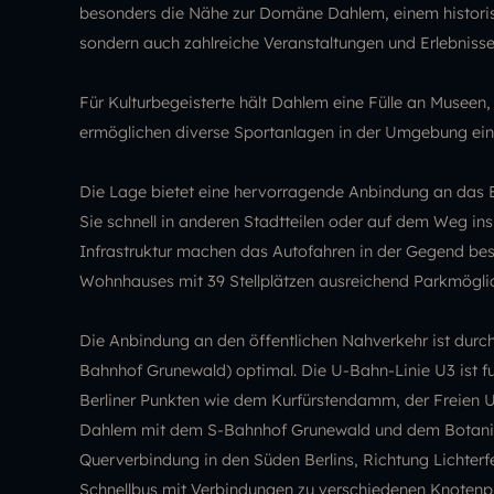
besonders die Nähe zur Domäne Dahlem, einem historisc
sondern auch zahlreiche Veranstaltungen und Erlebniss
Für Kulturbegeisterte hält Dahlem eine Fülle an Museen,
ermöglichen diverse Sportanlagen in der Umgebung ein 
Die Lage bietet eine hervorragende Anbindung an das B
Sie schnell in anderen Stadtteilen oder auf dem Weg in
Infrastruktur machen das Autofahren in der Gegend be
Wohnhauses mit 39 Stellplätzen ausreichend Parkmöglic
Die Anbindung an den öffentlichen Nahverkehr ist durch
Bahnhof Grunewald) optimal. Die U-Bahn-Linie U3 ist fu
Berliner Punkten wie dem Kurfürstendamm, der Freien Un
Dahlem mit dem S-Bahnhof Grunewald und dem Botanisc
Querverbindung in den Süden Berlins, Richtung Lichte
Schnellbus mit Verbindungen zu verschiedenen Knotenpu