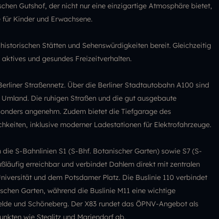
hen Gutshof, der nicht nur eine einzigartige Atmosphäre bietet,
e für Kinder und Erwachsene.
 historischen Stätten und Sehenswürdigkeiten bereit. Gleichzeitig
aktives und gesundes Freizeitverhalten.
erliner Straßennetz. Über die Berliner Stadtautobahn A100 sind
s Umland. Die ruhigen Straßen und die gut ausgebaute
sonders angenehm. Zudem bietet die Tiefgarage des
hkeiten, inklusive moderner Ladestationen für Elektrofahrzeuge.
 die S-Bahnlinien S1 (S-Bhf. Botanischer Garten) sowie S7 (S-
ßläufig erreichbar und verbindet Dahlem direkt mit zentralen
iversität und dem Potsdamer Platz. Die Buslinie 110 verbindet
hen Garten, während die Buslinie M11 eine wichtige
rfelde und Schöneberg. Der X83 rundet das ÖPNV-Angebot als
nkten wie Steglitz und Mariendorf ab.