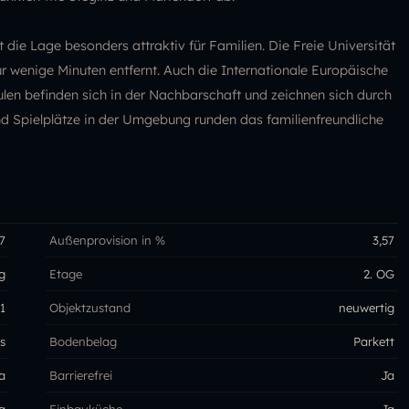
ie Lage besonders attraktiv für Familien. Die Freie Universität
ur wenige Minuten entfernt. Auch die Internationale Europäische
len befinden sich in der Nachbarschaft und zeichnen sich durch
nd Spielplätze in der Umgebung runden das familienfreundliche
7
Außenprovision in %
3,57
g
Etage
2. OG
1
Objektzustand
neuwertig
s
Bodenbelag
Parkett
a
Barrierefrei
Ja