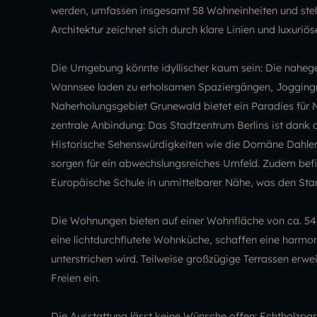
werden, umfassen insgesamt 58 Wohneinheiten und steh
Architektur zeichnet sich durch klare Linien und luxuriös
Die Umgebung könnte idyllischer kaum sein: Die nahe
Wannsee laden zu erholsamen Spaziergängen, Joggingr
Naherholungsgebiet Grunewald bietet ein Paradies für Na
zentrale Anbindung: Das Stadtzentrum Berlins ist dank d
Historische Sehenswürdigkeiten wie die Domäne Dahlem,
sorgen für ein abwechslungsreiches Umfeld. Zudem befin
Europäische Schule in unmittelbarer Nähe, was den Stan
Die Wohnungen bieten auf einer Wohnfläche von ca. 54 b
eine lichtdurchflutete Wohnküche, schaffen eine harmo
unterstrichen wird. Teilweise großzügige Terrassen er
Freien ein.
Die Ausstattung lässt keine Wünsche offen: Echtholzpar