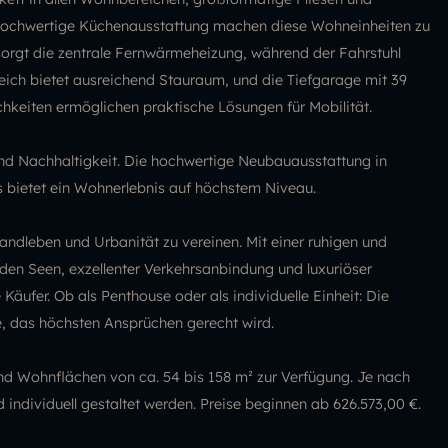
hochwertige Küchenausstattung machen diese Wohneinheiten zu
orgt die zentrale Fernwärmeheizung, während der Fahrstuhl
reich bietet ausreichend Stauraum, und die Tiefgarage mit 39
ichkeiten ermöglichen praktische Lösungen für Mobilität.
und Nachhaltigkeit. Die hochwertige Neubauausstattung in
s bietet ein Wohnerlebnis auf höchstem Niveau.
andleben und Urbanität zu vereinen. Mit einer ruhigen und
en Seen, exzellenter Verkehrsanbindung und luxuriöser
Käufer. Ob als Penthouse oder als individuelle Einheit: Die
e, das höchsten Ansprüchen gerecht wird.
nd Wohnflächen von ca. 54 bis 158 m² zur Verfügung. Je nach
ividuell gestaltet werden. Preise beginnen ab 626.573,00 €.