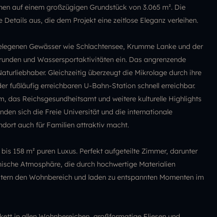
en auf einem großzügigen Grundstück von 3.065 m². Die
e Details aus, die dem Projekt eine zeitlose Eleganz verleihen.
gelegenen Gewässer wie Schlachtensee, Krumme Lanke und der
unden und Wassersportaktivitäten ein. Das angrenzende
turliebhaber. Gleichzeitig überzeugt die Mikrolage durch ihre
er fußläufig erreichbaren U-Bahn-Station schnell erreichbar.
 das Reichsgesundheitsamt und weitere kulturelle Highlights
den sich die Freie Universität und die internationale
dort auch für Familien attraktiv macht.
is 158 m² puren Luxus. Perfekt aufgeteilte Zimmer, darunter
nische Atmosphäre, die durch hochwertige Materialien
weitern den Wohnbereich und laden zu entspannten Momenten im
kett in allen Wohnbereichen, großformatige Fliesen und