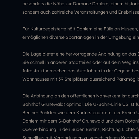
besonders die Nähe zur Domäne Dahlem, einem historisc
sondern auch zahlreiche Veranstaltungen und Erlebniss
Für Kulturbegeisterte hält Dahlem eine Fülle an Museen,
ermöglichen diverse Sportanlagen in der Umgebung ein 
Die Lage bietet eine hervorragende Anbindung an das B
Sie schnell in anderen Stadtteilen oder auf dem Weg in
Infrastruktur machen das Autofahren in der Gegend be
Wohnhauses mit 39 Stellplätzen ausreichend Parkmöglic
Die Anbindung an den öffentlichen Nahverkehr ist durch
Bahnhof Grunewald) optimal. Die U-Bahn-Linie U3 ist fu
Berliner Punkten wie dem Kurfürstendamm, der Freien Un
Dahlem mit dem S-Bahnhof Grunewald und dem Botanisc
Querverbindung in den Süden Berlins, Richtung Lichte
Schnellbus mit Verbindungen zu verschiedenen Knotenpu