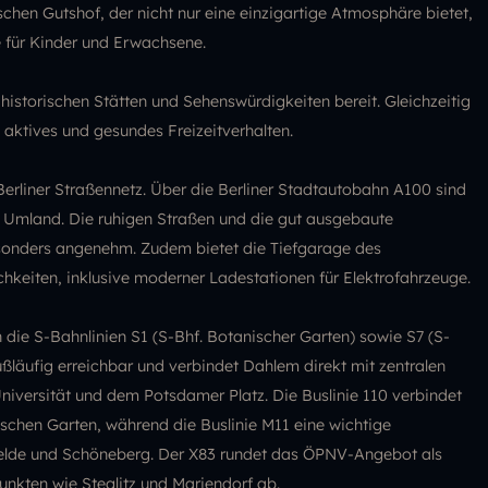
hen Gutshof, der nicht nur eine einzigartige Atmosphäre bietet,
e für Kinder und Erwachsene.
 historischen Stätten und Sehenswürdigkeiten bereit. Gleichzeitig
aktives und gesundes Freizeitverhalten.
erliner Straßennetz. Über die Berliner Stadtautobahn A100 sind
s Umland. Die ruhigen Straßen und die gut ausgebaute
sonders angenehm. Zudem bietet die Tiefgarage des
hkeiten, inklusive moderner Ladestationen für Elektrofahrzeuge.
 die S-Bahnlinien S1 (S-Bhf. Botanischer Garten) sowie S7 (S-
ßläufig erreichbar und verbindet Dahlem direkt mit zentralen
iversität und dem Potsdamer Platz. Die Buslinie 110 verbindet
hen Garten, während die Buslinie M11 eine wichtige
rfelde und Schöneberg. Der X83 rundet das ÖPNV-Angebot als
nkten wie Steglitz und Mariendorf ab.