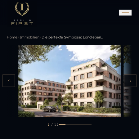
Home
/
Immobilien
/
Die perfekte Symbiose: Landleben und City-Luxus
1
/
15