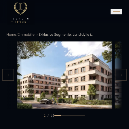
Home
/
Immobilien
/
Exklusive Segmente: Landidylle im Herzen der Stadt
1
/
15