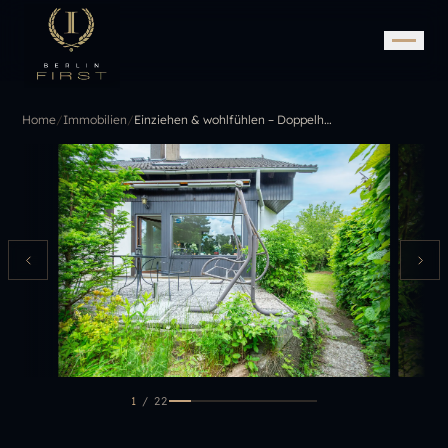
Home
/
Immobilien
/
Einziehen & wohlfühlen – Doppelhaushälfte mit Wellnessbereich, Wohnkeller und Garten in Buckow
1
/
22