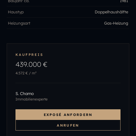
Baujahr ca.
1981
Haustyp
Doppelhaushälfte
Heizungsart
Gas-Heizung
KAUFPREIS
439.000 €
4.572 €
/ m²
S. Chamo
Immobilienexperte
EXPOSÉ ANFORDERN
ANRUFEN