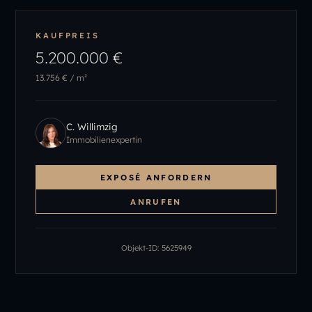
KAUFPREIS
5.200.000 €
13.756 €
/ m²
C. Willimzig
Immobilienexpertin
EXPOSÉ ANFORDERN
ANRUFEN
Objekt-ID:
5625949