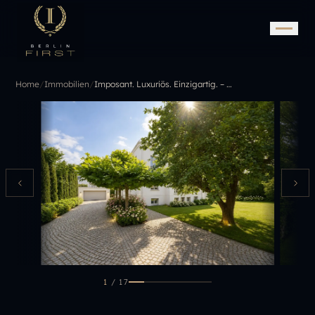
Home
/
Immobilien
/
Imposant. Luxuriös. Einzigartig. – Villa in fußläufiger Seenähe in Bestlage
1
/
17