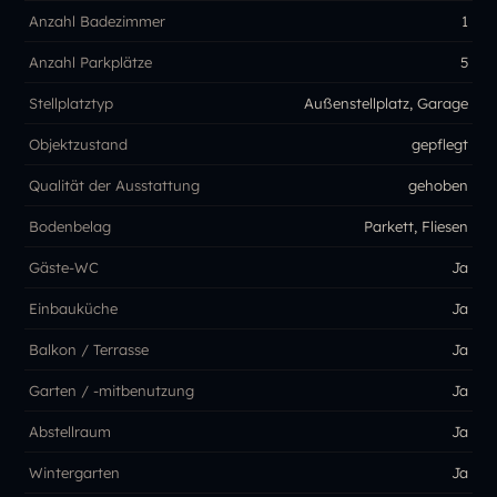
Anzahl Badezimmer
1
Anzahl Parkplätze
5
Stellplatztyp
Außenstellplatz, Garage
Objektzustand
gepflegt
Qualität der Ausstattung
gehoben
Bodenbelag
Parkett, Fliesen
Gäste-WC
Ja
Einbauküche
Ja
Balkon / Terrasse
Ja
Garten / -mitbenutzung
Ja
Abstellraum
Ja
Wintergarten
Ja