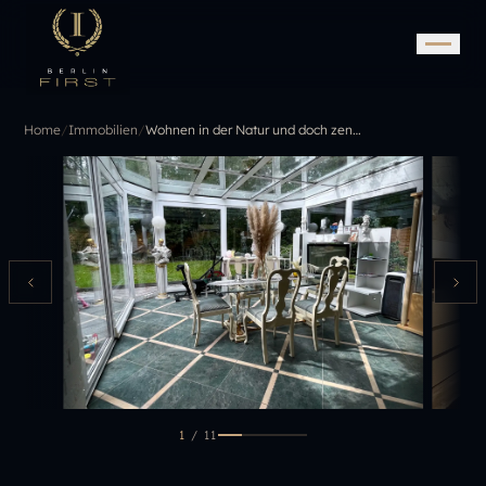
Home
/
Immobilien
/
Wohnen in der Natur und doch zentral! Familientraum mit vielen Extras und kostenloser Wertsteigerung
1
/
11