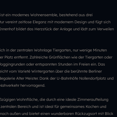
g ist ein modernes Wohnensemble, bestehend aus drei
ur vereint zeitlose Eleganz mit modernem Design und fügt sich
nnenhof bildet das Herzstück der Anlage und lädt zum Verweilen
ich in der zentralen Wohnlage Tiergarten, nur wenige Minuten
atz entfernt. Zahlreiche Grünflächen wie der Tiergarten oder
Joggingrunden oder entspannten Stunden im Freien ein. Das
 reicht vom Varieté Wintergarten über die berühmte Berliner
degalerie Alter Meister. Dank der U-Bahnhöfe Nollendorfplatz und
 Nahverkehr hervorragend.
ßzügigen Wohnfläche, die durch eine ideale Zimmeraufteilung
 zentralen Bereich und ist ideal für gemeinsames Kochen und
nach außen und bietet einen wunderbaren Rückzugsort mit Blick