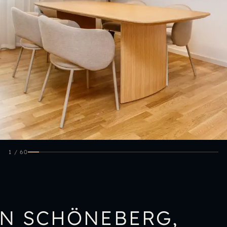
1
/
60
N SCHÖNEBERG,