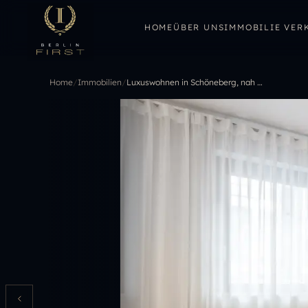
HOME
ÜBER UNS
IMMOBILIE VER
Home
/
Immobilien
/
Luxuswohnen in Schöneberg, nah am berühmten Kurfürstendamm – die letzte Möglichkeit wartet!