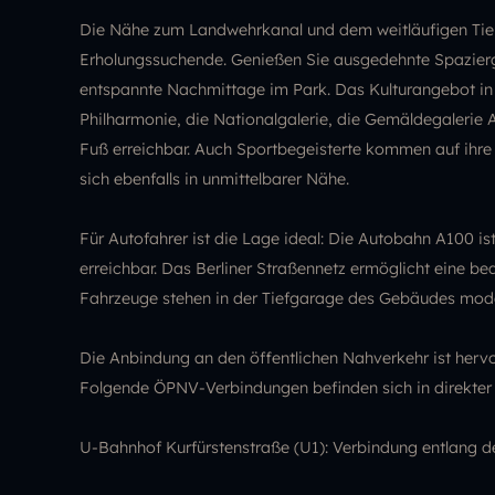
Die Nähe zum Landwehrkanal und dem weitläufigen Tier
Erholungssuchende. Genießen Sie ausgedehnte Spazier
entspannte Nachmittage im Park. Das Kulturangebot in d
Philharmonie, die Nationalgalerie, die Gemäldegalerie A
Fuß erreichbar. Auch Sportbegeisterte kommen auf ihre
sich ebenfalls in unmittelbarer Nähe.
Für Autofahrer ist die Lage ideal: Die Autobahn A100 ist
erreichbar. Das Berliner Straßennetz ermöglicht eine be
Fahrzeuge stehen in der Tiefgarage des Gebäudes moder
Die Anbindung an den öffentlichen Nahverkehr ist hervo
Folgende ÖPNV-Verbindungen befinden sich in direkter
U-Bahnhof Kurfürstenstraße (U1): Verbindung entlang 