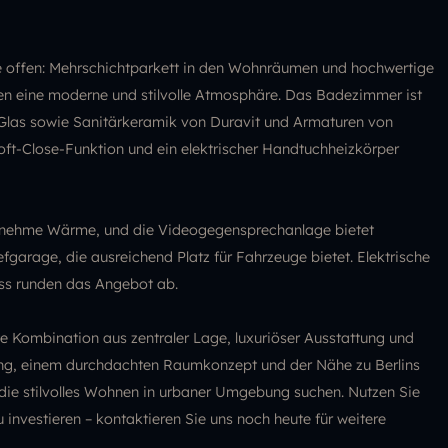
e offen: Mehrschichtparkett in den Wohnräumen und hochwertige
en eine moderne und stilvolle Atmosphäre. Das Badezimmer ist
Glas sowie Sanitärkeramik von Duravit und Armaturen von
t-Close-Funktion und ein elektrischer Handtuchheizkörper
enehme Wärme, und die Videogegensprechanlage bietet
iefgarage, die ausreichend Platz für Fahrzeuge bietet. Elektrische
iss runden das Angebot ab.
 Kombination aus zentraler Lage, luxuriöser Ausstattung und
tung, einem durchdachten Raumkonzept und der Nähe zu Berlins
le, die stilvolles Wohnen in urbaner Umgebung suchen. Nutzen Sie
 investieren – kontaktieren Sie uns noch heute für weitere