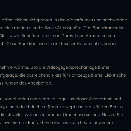
e offen: Mehrschichtparkett in den Wohnräumen und hochwertige
en eine moderne und stilvolle Atmosphäre. Das Badezimmer ist
Glas sowie Sanitärkeramik von Duravit und Armaturen von
t-Close-Funktion und ein elektrischer Handtuchheizkörper
enehme Wärme, und die Videogegensprechanlage bietet
iefgarage, die ausreichend Platz für Fahrzeuge bietet. Elektrische
iss runden das Angebot ab.
 Kombination aus zentraler Lage, luxuriöser Ausstattung und
tung, einem durchdachten Raumkonzept und der Nähe zu Berlins
le, die stilvolles Wohnen in urbaner Umgebung suchen. Nutzen Sie
 investieren – kontaktieren Sie uns noch heute für weitere