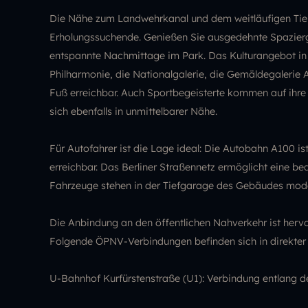
Die Nähe zum Landwehrkanal und dem weitläufigen Tier
Erholungssuchende. Genießen Sie ausgedehnte Spazier
entspannte Nachmittage im Park. Das Kulturangebot in d
Philharmonie, die Nationalgalerie, die Gemäldegalerie A
Fuß erreichbar. Auch Sportbegeisterte kommen auf ihre
sich ebenfalls in unmittelbarer Nähe.
Für Autofahrer ist die Lage ideal: Die Autobahn A100 ist
erreichbar. Das Berliner Straßennetz ermöglicht eine be
Fahrzeuge stehen in der Tiefgarage des Gebäudes moder
Die Anbindung an den öffentlichen Nahverkehr ist hervo
Folgende ÖPNV-Verbindungen befinden sich in direkter
U-Bahnhof Kurfürstenstraße (U1): Verbindung entlang 