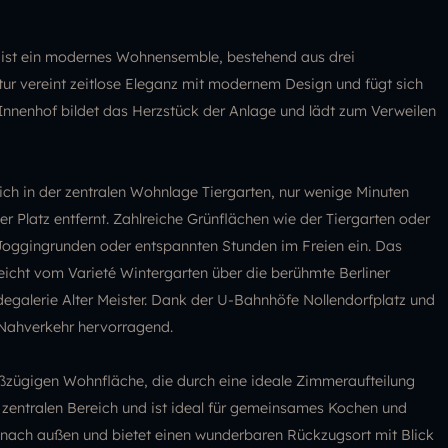
g ist ein modernes Wohnensemble, bestehend aus drei
ur vereint zeitlose Eleganz mit modernem Design und fügt sich
nnenhof bildet das Herzstück der Anlage und lädt zum Verweilen
ich in der zentralen Wohnlage Tiergarten, nur wenige Minuten
atz entfernt. Zahlreiche Grünflächen wie der Tiergarten oder
Joggingrunden oder entspannten Stunden im Freien ein. Das
 reicht vom Varieté Wintergarten über die berühmte Berliner
degalerie Alter Meister. Dank der U-Bahnhöfe Nollendorfplatz und
 Nahverkehr hervorragend.
ßzügigen Wohnfläche, die durch eine ideale Zimmeraufteilung
 zentralen Bereich und ist ideal für gemeinsames Kochen und
nach außen und bietet einen wunderbaren Rückzugsort mit Blick