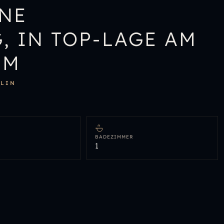
INE
 IN TOP-LAGE AM
MM
RLIN
BADEZIMMER
1