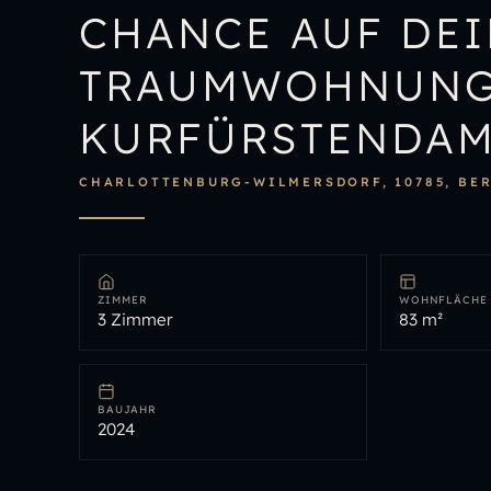
CHANCE AUF DE
TRAUMWOHNUNG,
KURFÜRSTENDA
CHARLOTTENBURG-WILMERSDORF, 10785, BE
ZIMMER
WOHNFLÄCHE
3 Zimmer
83 m²
BAUJAHR
2024