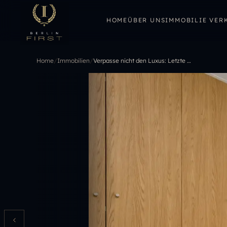
HOME
ÜBER UNS
IMMOBILIE VER
Home
/
Immobilien
/
Verpasse nicht den Luxus: Letzte Chance auf deine Traumwohnung, in Top-Lage am Kurfürstendamm