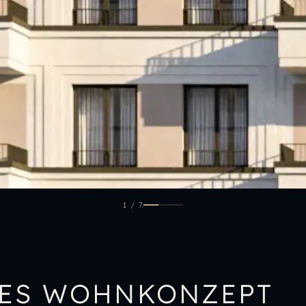
1
/
7
LES WOHNKONZEPT