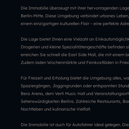
Die Immobilie überzeugt mit ihrer hervorragenden Lage 
Berlin-Mitte. Diese Umgebung verbindet urbanes Leben, 
einem einzigartigen kulturellen Flair – eine perfekte Ad
Die Lage bietet Ihnen eine Vielzahl an Einkaufsmöglich
Drogerien und kleine Spezialitätengeschäfte befinden si
erreichen Sie schnell die East Side Mall, die mit eine
Zudem laden Wochenmärkte und Feinkostläden in Friedr
Für Freizeit und Erholung bietet die Umgebung alles, 
Spaziergängen, Joggingrunden oder entspannten Stunden
Benz Arena, dem Verti Music Hall und Veranstaltungsort
Sehenswürdigkeiten Berlins. Zahlreiche Restaurants, Ba
Nachtleben und kulinarische Vielfalt.
Die Immobilie ist auch für Autofahrer ideal gelegen. D