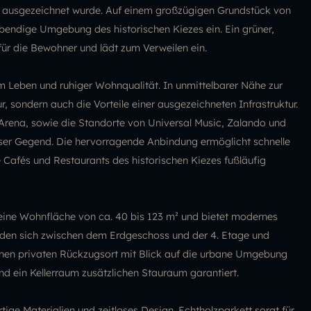
 ausgezeichnet wurde. Auf einem großzügigen Grundstück von
bendige Umgebung des historischen Kiezes ein. Ein grüner,
für die Bewohner und lädt zum Verweilen ein.
m Leben und ruhiger Wohnqualität. In unmittelbarer Nähe zur
, sondern auch die Vorteile einer ausgezeichneten Infrastruktur.
z Arena, sowie die Standorte von Universal Music, Zalando und
ser Gegend. Die hervorragende Anbindung ermöglicht schnelle
Cafés und Restaurants des historischen Kiezes fußläufig
eine Wohnfläche von ca. 40 bis 123 m² und bietet modernes
den sich zwischen dem Erdgeschoss und der 4. Etage und
einen privaten Rückzugsort mit Blick auf die urbane Umgebung
nd ein Kellerraum zusätzlichen Stauraum garantiert.
ge Materialien und zeitloses Design. Echtholzparkett sorgt für