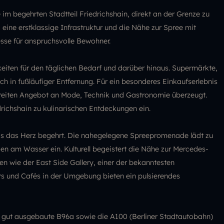
im begehrten Stadtteil Friedrichshain, direkt an der Grenze zu
eine erstklassige Infrastruktur und die Nähe zur Spree mit
resse für anspruchsvolle Bewohner.
keiten für den täglichen Bedarf und darüber hinaus. Supermärkte,
ch in fußläufiger Entfernung. Für ein besonderes Einkaufserlebnis
m breiten Angebot an Mode, Technik und Gastronomie überzeugt.
ichshain zu kulinarischen Entdeckungen ein.
was das Herz begehrt. Die nahegelegene Spreepromenade lädt zu
 am Wasser ein. Kulturell begeistert die Nähe zur Mercedes-
en wie der East Side Gallery, einer der bekanntesten
rs und Cafés in der Umgebung bieten ein pulsierendes
ie gut ausgebaute B96a sowie die A100 (Berliner Stadtautobahn)