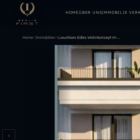
HOME
ÜBER UNS
IMMOBILIE VER
Home
/
Immobilien
/
Luxuriöses Edles Wohnkonzept im renommierten Kiez Berlins