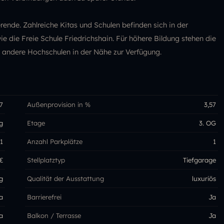
rende. Zahlreiche Kitas und Schulen befinden sich in der
 die Freie Schule Friedrichshain. Für höhere Bildung stehen die
d andere Hochschulen in der Nähe zur Verfügung.
7
Außenprovision in %
3,57
g
Etage
3. OG
1
Anzahl Parkplätze
1
€
Stellplatztyp
Tiefgarage
g
Qualität der Ausstattung
luxuriös
a
Barrierefrei
Ja
a
Balkon / Terrasse
Ja