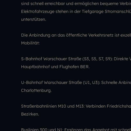
sind schnell erreichbar und ermöglichen bequeme Verbi
Elektrofahrzeuge stehen in der Tiefgarage Stromanschl
unterstützen.
Die Anbindung an das öffentliche Verkehrsnetz ist exzell
Mobilität:
S-Bahnhof Warschauer Straße (S3, S5, S7, S9): Direkte 
Hauptbahnhof und Flughafen BER.
U-Bahnhof Warschauer Straße (U1, U3): Schnelle Anbin
Charlottenburg.
Straßenbahnlinien M10 und M13: Verbinden Friedrichshai
Bezirken.
Buslinien 300 und N1: Ergänzen das Angebot mit schnel