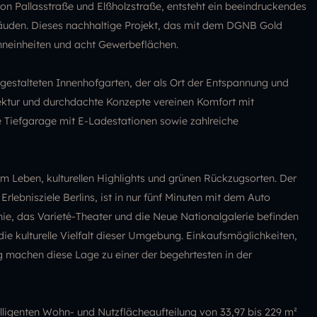
von Pallasstraße und Elßholzstraße, entsteht ein beeindruckendes
den. Dieses nachhaltige Projekt, das mit dem DGNB Gold
hneinheiten und acht Gewerbeflächen.
gestalteten Innenhofgarten, der als Ort der Entspannung und
ektur und durchdachte Konzepte vereinen Komfort mit
ine Tiefgarage mit E-Ladestationen sowie zahlreiche
m Leben, kulturellen Highlights und grünen Rückzugsorten. Der
lebnisziele Berlins, ist in nur fünf Minuten mit dem Auto
ie, das Varieté-Theater und die Neue Nationalgalerie befinden
die kulturelle Vielfalt dieser Umgebung. Einkaufsmöglichkeiten,
g machen diese Lage zu einer der begehrtesten in der
ligenten Wohn- und Nutzflächeaufteilung von 33,97 bis 229 m²