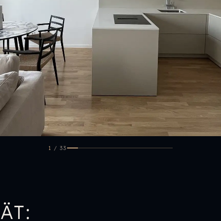
1
/
33
ÄT: