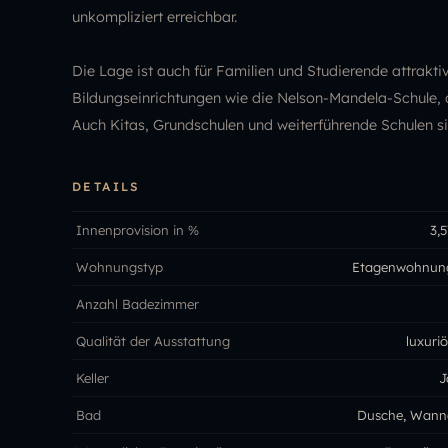
unkompliziert erreichbar.
Die Lage ist auch für Familien und Studierende attrakti
Bildungseinrichtungen wie die Nelson-Mandela-Schule, di
Auch Kitas, Grundschulen und weiterführende Schulen s
DETAILS
Innenprovision in %
3,5
Wohnungstyp
Etagenwohnun
Anzahl Badezimmer
Qualität der Ausstattung
luxuriö
Keller
J
Bad
Dusche, Wann