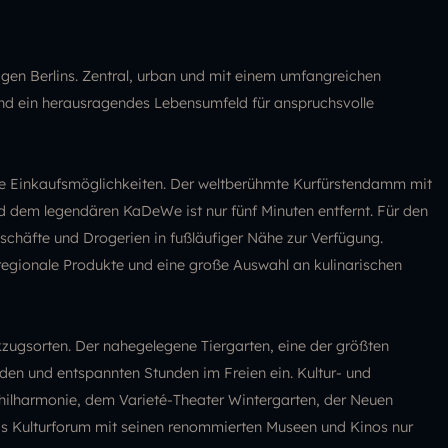
Lagen Berlins. Zentral, urban und mit einem umfangreichen
end ein herausragendes Lebensumfeld für anspruchsvolle
he Einkaufsmöglichkeiten. Der weltberühmte Kurfürstendamm mit
d dem legendären KaDeWe ist nur fünf Minuten entfernt. Für den
schäfte und Drogerien in fußläufiger Nähe zur Verfügung.
gionale Produkte und eine große Auswahl an kulinarischen
ugsorten. Der nahegelegene Tiergarten, eine der größten
den und entspannten Stunden im Freien ein. Kultur- und
 Philharmonie, dem Varieté-Theater Wintergarten, der Neuen
das Kulturforum mit seinen renommierten Museen und Kinos nur