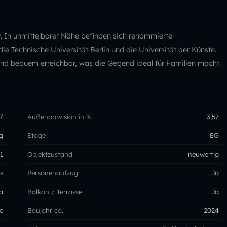
v. In unmittelbarer Nähe befinden sich renommierte
e Technische Universität Berlin und die Universität der Künste.
ind bequem erreichbar, was die Gegend ideal für Familien macht.
7
Außenprovision in %
3,57
g
Etage
EG
1
Objektzustand
neuwertig
s
Personenaufzug
Ja
a
Balkon / Terrasse
Ja
e
Baujahr ca.
2024