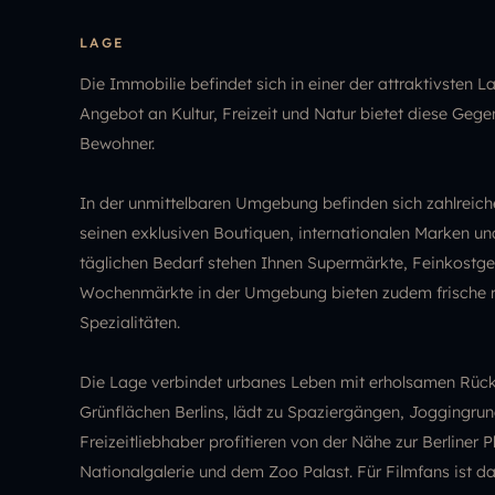
LAGE
Die Immobilie befindet sich in einer der attraktivsten 
Angebot an Kultur, Freizeit und Natur bietet diese Geg
Bewohner.
In der unmittelbaren Umgebung befinden sich zahlreic
seinen exklusiven Boutiquen, internationalen Marken un
täglichen Bedarf stehen Ihnen Supermärkte, Feinkostge
Wochenmärkte in der Umgebung bieten zudem frische re
Spezialitäten.
Die Lage verbindet urbanes Leben mit erholsamen Rückz
Grünflächen Berlins, lädt zu Spaziergängen, Joggingrun
Freizeitliebhaber profitieren von der Nähe zur Berliner
Nationalgalerie und dem Zoo Palast. Für Filmfans ist 