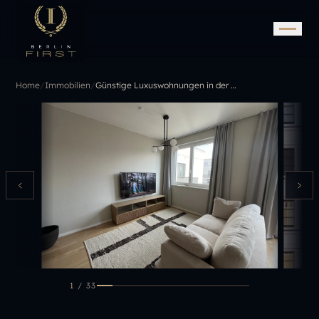
Home
/
Immobilien
/
Günstige Luxuswohnungen in der City: Exklusivität, die begeistert
1
/
33