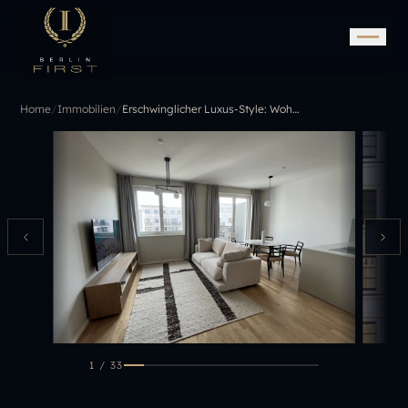
Home
/
Immobilien
/
Erschwinglicher Luxus-Style: Wohnungen mitten in der City
1
/
33