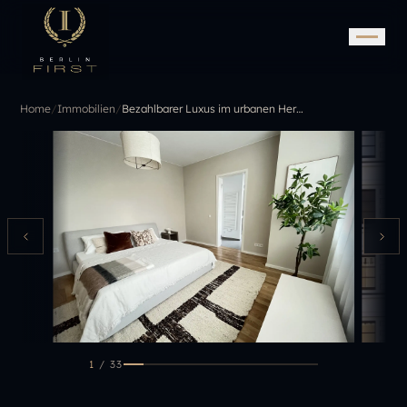
Home
/
Immobilien
/
Bezahlbarer Luxus im urbanen Herzen: Citywohnungen, die begeistern
1
/
33