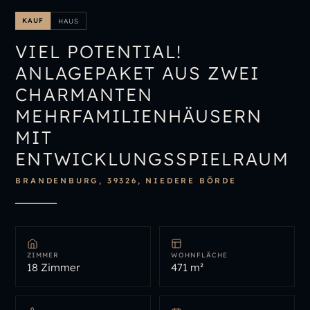
IMMOBILIENÜBERSICHT
KAUF
HAUS
IMMOBILIE BEWERTEN
VIEL POTENTIAL!
ANLAGEPAKET AUS ZWEI
CHARMANTEN
MEHRFAMILIENHÄUSERN
MIT
ENTWICKLUNGSSPIELRAUM
BRANDENBURG, 39326, NIEDERE BÖRDE
ZIMMER
WOHNFLÄCHE
18 Zimmer
471 m²