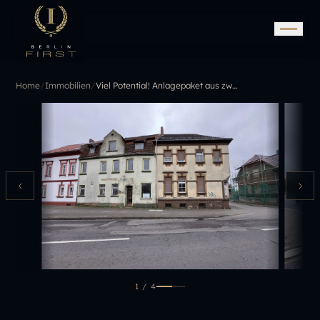
Home
/
Immobilien
/
Viel Potential! Anlagepaket aus zwei charmanten Mehrfamilienhäusern mit Entwicklungsspielraum
1
/
4