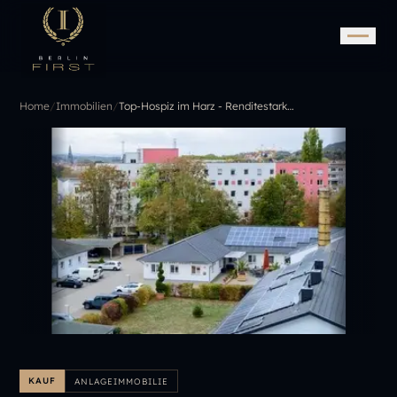
Home
/
Immobilien
/
Top-Hospiz im Harz - Renditestark, modern im Bestzustand
KAUF
ANLAGEIMMOBILIE