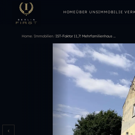
HOME
ÜBER UNS
IMMOBILIE VER
Home
/
Immobilien
/
IST-Faktor 11,7! Mehrfamilienhaus mit viel Potential in Kloster Lehnin