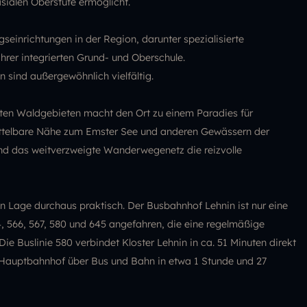
ialen Oberstufe ermöglicht.
seinrichtungen in der Region, darunter spezialisierte
rer integrierten Grund- und Oberschule.
 sind außergewöhnlich vielfältig.
ten Waldgebieten macht den Ort zu einem Paradies für
ittelbare Nähe zum Emster See und anderen Gewässern der
end das weitverzweigte Wanderwegenetz die reizvolle
en Lage durchaus praktisch. Der Busbahnhof Lehnin ist nur eine
4, 566, 567, 580 und 645 angefahren, die eine regelmäßige
e Buslinie 580 verbindet Kloster Lehnin in ca. 51 Minuten direkt
auptbahnhof über Bus und Bahn in etwa 1 Stunde und 27