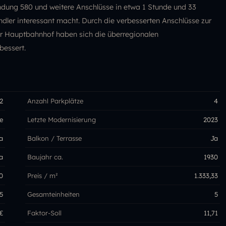
ndung 580 und weitere Anschlüsse in etwa 1 Stunde und 33
ndler interessant macht. Durch die verbesserten Anschlüsse zur
r Hauptbahnhof haben sich die überregionalen
bessert.
2
Anzahl Parkplätze
4
e
Letzte Modernisierung
2023
a
Balkon / Terrasse
Ja
a
Baujahr ca.
1930
0
Preis / m²
1.333,33
5
Gesamteinheiten
5
€
Faktor-Soll
11,71