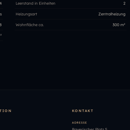
4
Leerstand in Einheiten
2
s
Heizungsart
Zentralheizung
8
Wohnfläche ca.
300 m²
²
TION
KONTAKT
ADRESSE
Bayerischer Platz 5