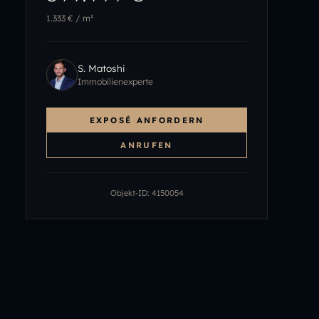
1.333 €
/ m²
S. Matoshi
Immobilienexperte
EXPOSÉ ANFORDERN
ANRUFEN
Objekt-ID:
4150054