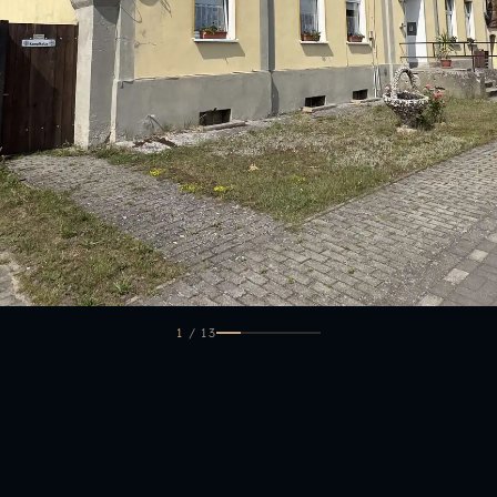
1
/
13