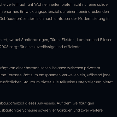
 verteilt auf fünf Wohneinheiten bietet nicht nur eine solide
ch enormes Entwicklungspotenzial auf einem beeindruckenden
Gebäude präsentiert sich nach umfassender Modernisierung in
ert, wobei Sanitäranlagen, Türen, Elektrik, Laminat und Fliesen
08 sorgt für eine zuverlässige und effiziente
rägt von einer harmonischen Balance zwischen privatem
e Terrasse lädt zum entspannten Verweilen ein, während jede
zusätzlichen Stauraum bietet. Die teilweise Unterkellerung bietet
baupotenzial dieses Anwesens. Auf dem weitläufigen
usbaufähige Scheune sowie vier Garagen und zwei weitere