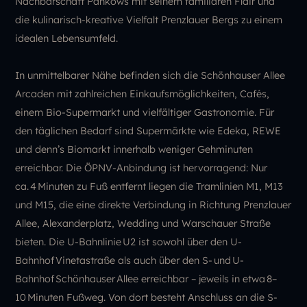
Nachbarschaft Pankows mit seinem familiären Flair und
die kulinarisch-kreative Vielfalt Prenzlauer Bergs zu einem
idealen Lebensumfeld.
In unmittelbarer Nähe befinden sich die Schönhauser Allee
Arcaden mit zahlreichen Einkaufsmöglichkeiten, Cafés,
einem Bio-Supermarkt und vielfältiger Gastronomie. Für
den täglichen Bedarf sind Supermärkte wie Edeka, REWE
und denn’s Biomarkt innerhalb weniger Gehminuten
erreichbar. Die ÖPNV-Anbindung ist hervorragend: Nur
ca. 4 Minuten zu Fuß entfernt liegen die Tramlinien M1, M13
und M15, die eine direkte Verbindung in Richtung Prenzlauer
Allee, Alexanderplatz, Wedding und Warschauer Straße
bieten. Die U-Bahnlinie U2 ist sowohl über den U-
Bahnhof Vinetastraße als auch über den S- und U-
Bahnhof Schönhauser Allee erreichbar – jeweils in etwa 8–
10 Minuten Fußweg. Von dort besteht Anschluss an die S-