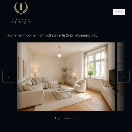
Home
/
Immobilien
/
Stillvoll sanierte 2-Zi. Wohnung inkl. moderner Einbauküche - Toplage nahe Schönhauser Allee
1
/
5