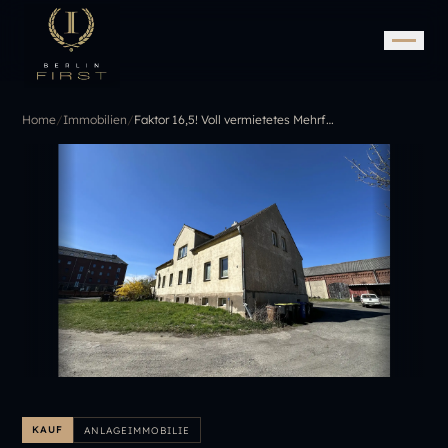
Home
/
Immobilien
/
Faktor 16,5! Voll vermietetes Mehrfamilienhaus nahe Berlin
KAUF
ANLAGEIMMOBILIE