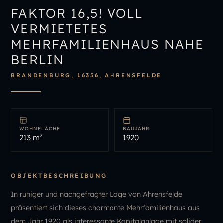
IMMOBILIENÜBERSICHT
FAKTOR 16,5! VOLL
IMMOBILIE BEWERTEN
VERMIETETES
MEHRFAMILIENHAUS NAHE
BERLIN
BRANDENBURG, 16356, AHRENSFELDE
WOHNFLÄCHE
BAUJAHR
213 m²
1920
OBJEKTBESCHREIBUNG
In ruhiger und nachgefragter Lage von Ahrensfelde
präsentiert sich dieses charmante Mehrfamilienhaus aus
dem Jahr 1920 als interessante Kapitalanlage mit solider