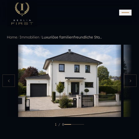
Home
/
Immobilien
/
Luxuriöse familienfreundliche Stadtvilla in ruhiger Lage mit Sauna, Kamin und weiteren Extras
1
/
8