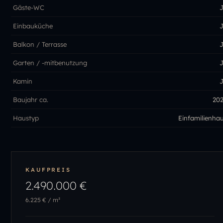
Gäste-WC
Einbauküche
Balkon / Terrasse
Garten / -mitbenutzung
Kamin
Baujahr ca.
20
Haustyp
Einfamilienha
KAUFPREIS
2.490.000 €
6.225 €
/ m²